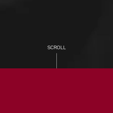
SCROLL
TRANSFOR
MATI
DIGITALE : LES