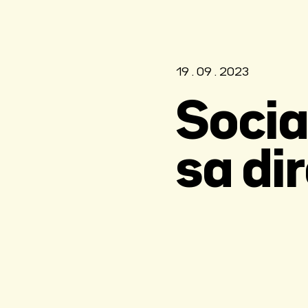
19 . 09 . 2023
Socia
sa di